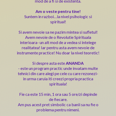
mod de a fi si de existenta.
Am o veste pentru tine!
Suntem in razboi…la nivel psihologic si
spiritual!
Si avem nevoie sa ne pazim mintea si sufletul!
Avem nevoie de o Revolutie Spirituala
interioara- un alt mod de a vedea si intelege
realitatea! Iar pentru asta avem nevoie de
instrumente practice! Nu doar la nivel teoretic!
Si despre asta este
ANANDA
- este un program practic unde invatam multe
tehnici din care alegi pe cele cu care rezonezi-
in urma caruia iti creezi propria practica
spirituala!
Fie ca este 15 min, 1 ora sau 5 ore/zi depinde
de fiecare.
Am pus acest pret simbolic ca banii sa nu fie o
problema pentru nimeni.