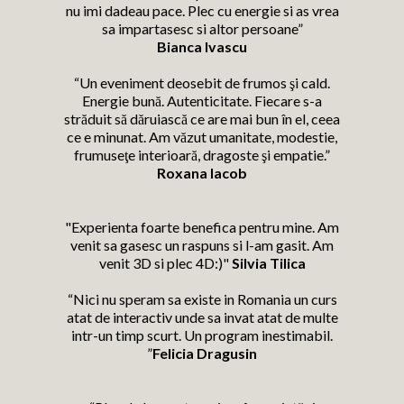
nu imi dadeau pace. Plec cu energie si as vrea
sa impartasesc si altor persoane”
Bianca Ivascu
“Un eveniment deosebit de frumos şi cald.
Energie bună. Autenticitate. Fiecare s-a
străduit să dăruiască ce are mai bun în el, ceea
ce e minunat. Am văzut umanitate, modestie,
frumuseţe interioară, dragoste şi empatie.”
Roxana Iacob
"Experienta foarte benefica pentru mine. Am
venit sa gasesc un raspuns si l-am gasit. Am
venit 3D si plec 4D:)"
Silvia Tilica
“Nici nu speram sa existe in Romania un curs
atat de interactiv unde sa invat atat de multe
intr-un timp scurt. Un program inestimabil.
”
Felicia Dragusin