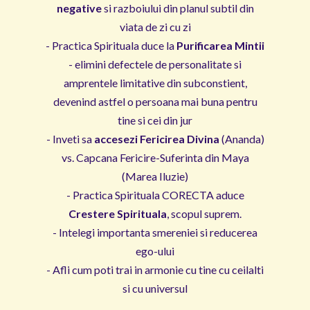
negative
si razboiului din planul subtil din
viata de zi cu zi
- Practica Spirituala duce la
Purificarea Mintii
- elimini defectele de personalitate si
amprentele limitative din subconstient,
devenind astfel o persoana mai buna pentru
tine si cei din jur
- Inveti sa
accesezi Fericirea Divina
(Ananda)
vs. Capcana Fericire-Suferinta din Maya
(Marea Iluzie)
- Practica Spirituala CORECTA aduce
Crestere Spirituala
, scopul suprem.
- Intelegi importanta smereniei si reducerea
ego-ului
- Afli cum poti trai in armonie cu tine cu ceilalti
si cu universul