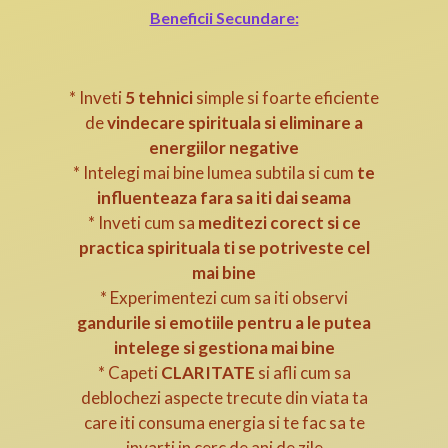
Beneficii Secundare:
* Inveti
5 tehnici
simple si foarte eficiente
de
vindecare spirituala si eliminare a
energiilor negative
* Intelegi mai bine lumea subtila si cum
te
influenteaza fara sa iti dai seama
* Inveti cum sa
meditezi corect si ce
practica spirituala ti se potriveste cel
mai bine
* Experimentezi cum sa iti observi
gandurile si emotiile pentru a le putea
intelege si gestiona mai bine
* Capeti
CLARITATE
si afli cum sa
deblochezi aspecte trecute din viata ta
care iti consuma energia si te fac sa te
invarti in cerc de ani de zile