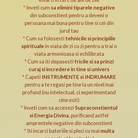
* Inveti cum
sa elimini tiparele negative
din subconstient pentru a deveni o
persoana mai buna pentru tine si cei din
jurul tau
* Cum sa folosesti
tehnicile si principiile
spirituale
in viata de zi cu zi pentru a trai o
viata armonioasa si echilibrata
* Cum sa iti depasesti
fricile si sa prinzi
curaj si incredere in tine si univers
* Capeti
INSTRUMENTE si INDRUMARE
pentru a te regasi pe tine la un nivel mai
profund (nu intelectual, ci experimentand
cine esti)
* Inveti cum sa accesezi
Supraconstientul
si Energia Divina
, purificand astfel
amprentele negative din subconstient
* Iti incarci bateriile si pleci cu mai
multa