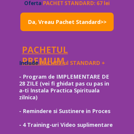
Oferta
PACHET STANDARD: 67 lei
Da, Vreau Pachet Standard>>
PACHETUL
PREMIUM
Include
PACHET-ul STANDARD +
- Program de IMPLEMENTARE DE
28 ZILE (vei fi ghidat pas cu pas in
a-ti Instala Practica Spirituala
zilnica)
- Remindere si Sustinere in Proces
- 4 Training-uri Video suplimentare