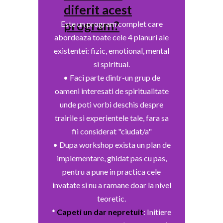
diferit acest
program?
Este un program complet care
abordeaza toate cele 4 planuri ale
existentei: fizic, emotional, mental
si spiritual.
• Faci parte dintr-un grup de
oameni interesati de spiritualitate
unde poti vorbi deschis despre
trairile si experientele tale, fara sa
fii considerat "ciudat/a"
• Dupa workshop exista un plan de
implementare, ghidat pas cu pas,
pentru a pune in practica cele
invatate si nu a ramane doar la nivel
teoretic.
*
Capeti un dar nepretuit
: Initiere