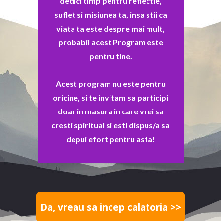
dedici timp pentru reflectie,
suflet si misiunea ta, insa stii ca
viata ta este despre mai mult,
probabil acest
Program este
pentru tine.
Acest program nu este pentru
oricine, si te invitam sa participi
doar in masura in care vrei sa
cresti spiritual si esti dispus/a sa
depui efort pentru asta!
Da, vreau sa incep calatoria >>