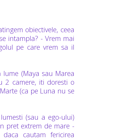
atingem obiectivele, ceea
i se intampla? - Vrem mai
golul pe care vrem sa il
ta lume (Maya sau Marea
u 2 camere, iti doresti o
e Marte (ca pe Luna nu se
 lumesti (sau a ego-ului)
un pret extrem de mare -
, daca cautam fericirea