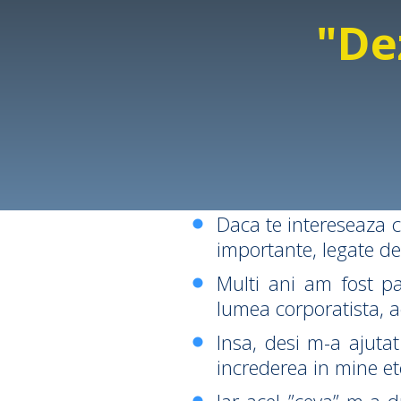
"De
Daca te intereseaza cr
importante, legate de
Multi ani am fost p
lumea corporatista, a
Insa, desi m-a ajutat
increderea in mine etc