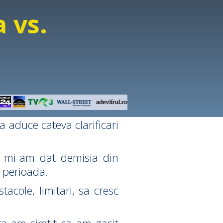
 vs.
va aduce cateva clarificari
e mi-am dat demisia din
o perioada.
acole, limitari, sa cresc