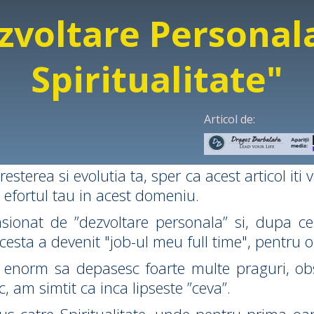
zvoltare Personala
Spiritualitate"
Articol de:
esterea si evolutia ta, sper ca acest articol iti 
 efortul tau in acest domeniu.
asionat de ”dezvoltare personala” si, dupa c
cesta a devenit "job-ul meu full time", pentru 
 enorm sa depasesc foarte multe praguri, obst
, am simtit ca inca lipseste ”ceva”.