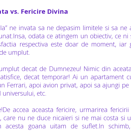
ta vs. Fericire Divina
a” ne invata sa ne depasim limitele si sa ne 
unat.Insa, odata ce atingem un obiectiv, ce n
sfactia respectiva este doar de moment, iar 
de umplut.
i umplut decat de Dumnezeu! Nimic din acea
satisfice, decat temporar! Ai un apartament c
un Ferrari, apoi avion privat, apoi sa ajungi p
 universului, etc.
!De accea aceasta fericire, urmarirea fericirii
 care nu ne duce nicaieri si ne mai costa si 
in acesta goana uitam de suflet.In schimb