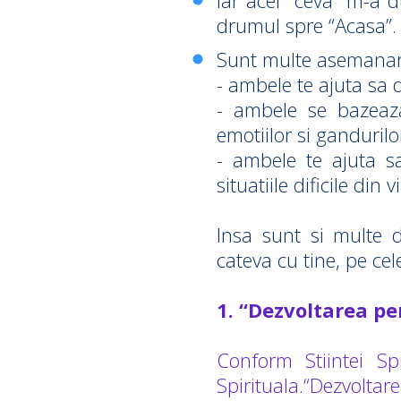
Iar acel ”ceva” m-a 
drumul spre “Acasa”.
Sunt multe asemanari 
- ambele te ajuta sa 
- ambele se bazeaza
emotiilor si gandurilor
- ambele te ajuta sa 
situatiile dificile din v
Insa sunt si multe 
cateva cu tine, pe cel
1. “Dezvoltarea pe
Conform Stiintei Sp
Spirituala.“Dezvoltar