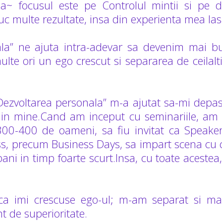
a~ focusul este pe Controlul mintii si pe di
uc multe rezultate, insa din experienta mea las
ala” ne ajuta intra-adevar sa devenim mai bu
ulte ori un ego crescut si separarea de ceilalt
Dezvoltarea personala” m-a ajutat sa-mi depas
 in mine.Cand am inceput cu seminariile, am 
300-400 de oameni, sa fiu invitat ca Speake
ss, precum Business Days, sa impart scena cu 
 bani in timp foarte scurt.Insa, cu toate acest
 ca imi crescuse ego-ul; m-am separat si mai
t de superioritate.