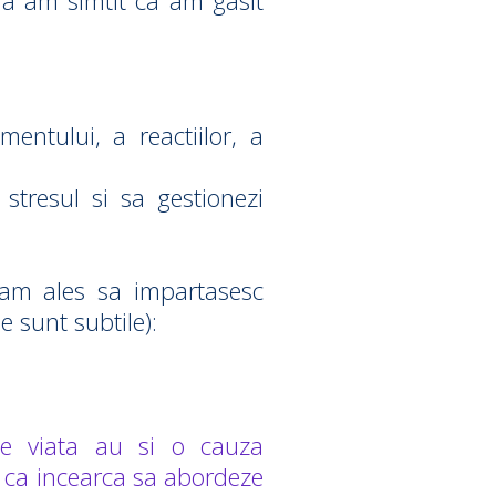
ara am simtit ca am gasit
ntului, a reactiilor, a
 stresul si sa gestionezi
 am ales sa impartasesc
e sunt subtile):
 de viata au si o cauza
u ca incearca sa abordeze