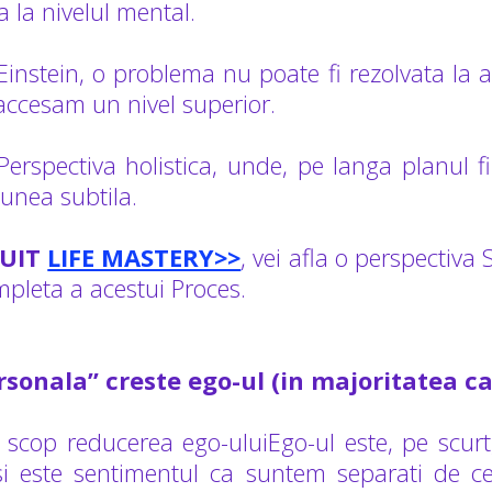
 la nivelul mental.
instein, o problema nu poate fi rezolvata la ac
accesam un nivel superior.
 Perspectiva holistica, unde, pe langa planul f
unea subtila.
UIT
LIFE MASTERY>>
, vei afla o perspectiva 
mpleta a acestui Proces.
rsonala” creste ego-ul (in majoritatea ca
a scop reducerea ego-uluiEgo-ul este, pe scurt,
 si este sentimentul ca suntem separati de ce