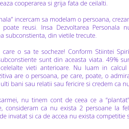
eaza cooperarea si grija fata de ceilalti.
onala” incercam sa modelam o persoana, crezan
e poate reusi. Insa Dezvoltarea Personala n
 subconstienta, din vietile trecute.
 care o sa te socheze! Conform Stiintei Spiri
ubconstiente sunt din aceasta viata. 49% sunt 
celelalte vieti anterioare. Nu luam in calcul
ozitiva are o persoana, pe care, poate, o admi
ti bani sau relatii sau fericire si credem ca nu
karmei, nu tinem cont de ceea ce a “plantat”
ate, consideram ca nu exista 2 persoane la fel
ii de invatat si ca de accea nu exista competiti