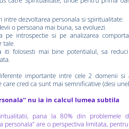
dus catre Spiritualitate, unde pentru prima o
intre dezvoltarea personala si spiritualitate:
devii o persoana mai buna, sa evoluezi.
 pe introspectie si pe analizarea comportame
 tale.
iti folosesti mai bine potentialul, sa reduci
iata.
diferente importante intre cele 2 domenii si
e care cred ca sunt mai semnificative (desi unel
rsonala” nu ia in calcul lumea subtila
iritualitatii, pana la 80% din problemele
ea personala” are o perspectiva limitata, pentr