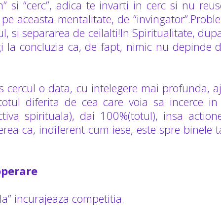
” si “cerc”, adica te invarti in cerc si nu reus
 pe aceasta mentalitate, de “invingator”.Prob
ul, si separarea de ceilalti!In Spiritualitate, dup
gi la concluzia ca, de fapt, nimic nu depinde d
s cercul o data, cu intelegere mai profunda, aju
otul diferita de cea care voia sa incerce i
ctiva spirituala), dai 100%(totul), insa actio
erea ca, indiferent cum iese, este spre binele 
ooperare
a” incurajeaza competitia.