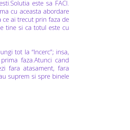
esti.Solutia este sa FACI.
lema cu aceasta abordare
a ce ai trecut prin faza de
e tine si ca totul este cu
ngi tot la “Incerc”; insa,
n prima faza.Atunci cand
nezi fara atasament, fara
tau suprem si spre binele