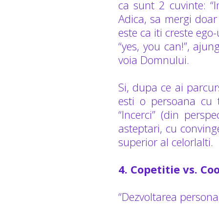
ca sunt 2 cuvinte: “In
Adica, sa mergi doar
este ca iti creste ego-
“yes, you can!”, ajun
voia Domnului.
Si, dupa ce ai parcur
esti o persoana cu t
“Incerci” (din perspe
asteptari, cu conving
superior al celorlalti.
4. Copetitie vs. C
“Dezvoltarea personal