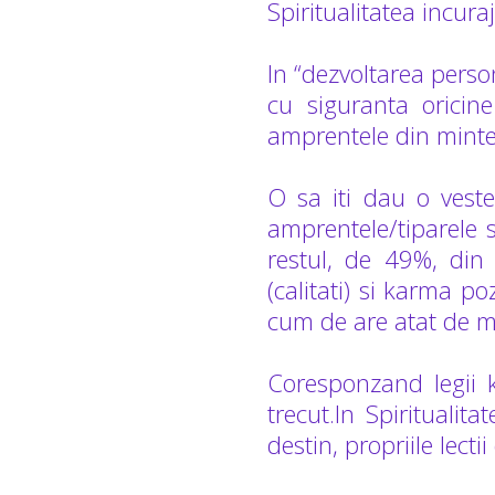
Spiritualitatea incuraj
In “dezvoltarea pers
cu siguranta oricin
amprentele din mintea
O sa iti dau o veste
amprentele/tiparele s
restul, de 49%, din 
(calitati) si karma p
cum de are atat de mul
Coresponzand legii 
trecut.In Spiritualit
destin, propriile lect