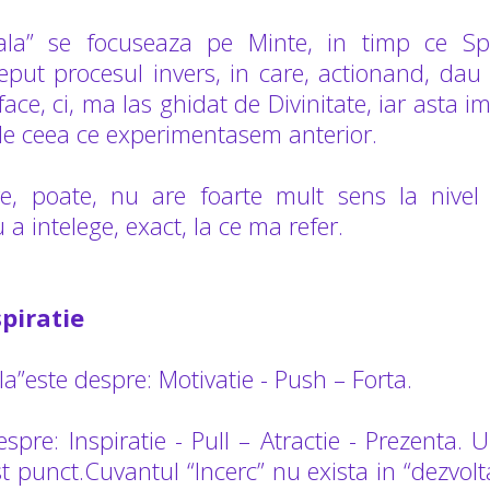
ala” se focuseaza pe Minte, in timp ce Spiri
ceput procesul invers, in care, actionand, dau
face, ci, ma las ghidat de Divinitate, iar asta
t de ceea ce experimentasem anterior.
e, poate, nu are foarte mult sens la nivel t
a intelege, exact, la ce ma refer.
spiratie
a”este despre: Motivatie - Push – Forta.
despre: Inspiratie - Pull – Atractie - Prezenta
t punct.Cuvantul “Incerc” nu exista in “dezvol