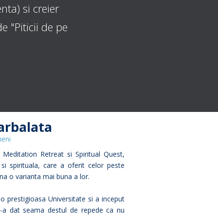
ta) si creier
 "Piticii de pe
arbalata
meni
editation Retreat si Spiritual Quest,
i spirituala, care a oferit celor peste
na o varianta mai buna a lor.
 o prestigioasa Universitate si a inceput
si-a dat seama destul de repede ca nu