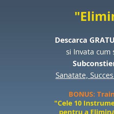
"Elimi
Descarca GRAT
si Invata cum 
Subconstie
Sanatate, Succes 
BONUS:
Trai
"Cele 10 Instrum
pentru a Elimina