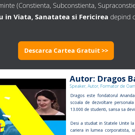
 minte (Constienta, Subconstienta, Supraconstien
 in Viata, Sanatatea si Fericirea
depind de
Descarca Cartea Gratuit >>
Autor: Dragos B
Speaker, Autor, Formator de Oa
Dragos este fondatorul Ananda M
scoala de dezvoltare personala s
13.000 de studenti, sansa sa devi
Desi a studiat in Statele Unite la
cariera in lumea corporatista, 