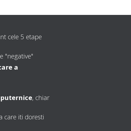
unt cele 5 etape
te "negative"
care a
 puternice
, chiar
care iti doresti