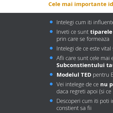
Cele mai importante ide
Intelegi cum iti influen
Inveti ce sunt
tiparel
prin care se formeaza
Intelegi de ce este vital
Afli care sunt cele mai 
Subconstientului t
Modelul TED
pentru El
Vei intelege de ce
nu p
daca regreti apoi (si ce 
Descoperi cum iti poti 
constient sa fii