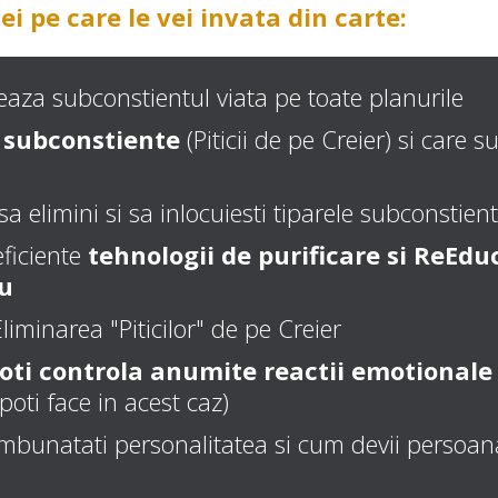
i pe care le vei invata din carte:
teaza subconstientul viata pe toate planurile
e subconstiente
(Piticii de pe Creier) si care s
 sa elimini si sa inlocuiesti tiparele subconstien
eficiente
tehnologii de purificare si ReEdu
au
iminarea "Piticilor" de pe Creier
oti controla anumite reactii emotionale
poti face in acest caz)
imbunatati personalitatea si cum devii persoana 