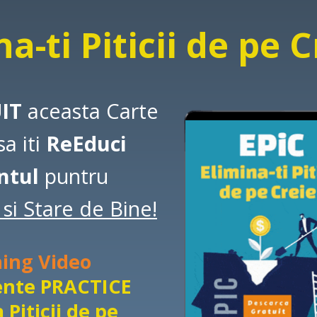
na-ti Piticii de pe 
UIT
aceasta Carte
sa iti
ReEduci
ntul
puntru
si Stare de Bine!
ning Video
ente PRACTICE
 Piticii de pe