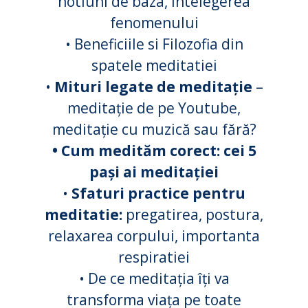
notiuni de baza, intelegerea
fenomenului
• Beneficiile si Filozofia din
spatele meditatiei
•
Mituri legate de meditație
–
meditație de pe Youtube,
meditație cu muzică sau fără?
• Cum medităm corect: cei 5
pași ai meditației
•
Sfaturi practice pentru
meditatie:
pregatirea, postura,
relaxarea corpului, importanta
respiratiei
• De ce meditația îți va
transforma viața pe toate