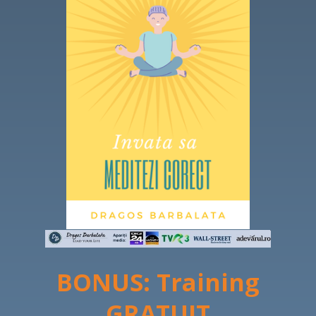
BONUS:
Training
GRATUIT