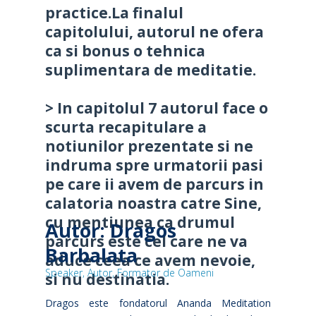
practice.La finalul
capitolului, autorul ne ofera
ca si bonus o tehnica
suplimentara de meditatie.
> In capitolul 7 autorul face o
scurta recapitulare a
notiunilor prezentate si ne
indruma spre urmatorii pasi
pe care ii avem de parcurs in
calatoria noastra catre Sine,
cu mentiunea ca drumul
Autor: Dragos
parcurs este cel care ne va
Barbalata
aduce ceea ce avem nevoie,
Speaker, Autor, Formator de Oameni
si nu destinatia.
Dragos este fondatorul Ananda Meditation