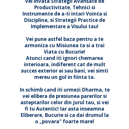
Vei invata Strategii Avansate de
Productivitate,
Tehnici si
Instrumente de a-ti intari Vointa si
Disciplina, si Strategii
Practice
de
Implementare a Visului tau!
Vei pune astfel baza pentru a te
armoniza cu Misiunea ta si a trai
Viata cu Bucurie!
Atunci cand iti ignori chemarea
interioara, indiferent cat de mult
succes exterior ai sau bani, vei simti
mereu un gol in fiinta ta.
In schimb cand iti urmezi Dharma, te
vei elibera de presiunea parerilor si
asteptarilor celor din jurul tau, si vei
fi tu Autentic! Iar asta inseamna
Eliberare, Bucurie si ca dai drumul la
o „povara” foarte mare!