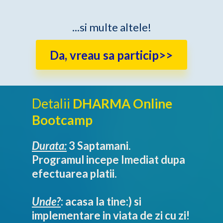
...si multe altele!
Da, vreau sa particip>>
Detalii
DHARMA
Online
Bootcamp
Durata:
3 Saptamani.
Programul incepe Imediat dupa
efectuarea platii.
Unde?
: acasa la tine:) si
implementare in viata de zi cu zi!