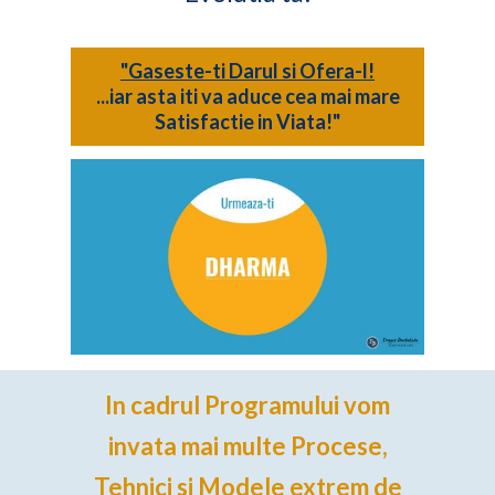
"Gaseste-ti Darul si Ofera-l!
...iar asta iti va aduce cea mai mare
Satisfactie in Viata!"
In cadrul Programului vom
invata mai multe Procese,
Tehnici si Modele extrem de