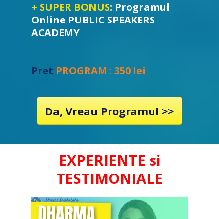
+ SUPER BONUS
: Programul
Online
PUBLIC SPEAKERS
ACADEMY
Pret
PROGRAM :
350 l
ei
Da, Vreau Programul >>
EXPERIENTE si
TESTIMONIALE