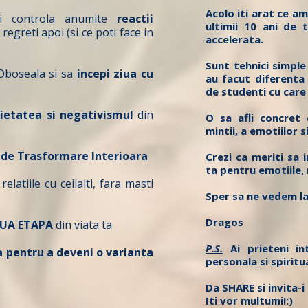
Acolo iti arat ce am
i controla anumite
reactii
ultimii 10 ani de 
regreti apoi (si ce poti face in
accelerata.
Sunt tehnici simple
 Oboseala si sa
incepi ziua cu
au facut diferenta 
de studenti cu care
ietatea si negativismul
din
O sa afli concret 
mintii, a emotiilor si
e de Trasformare Interioara
Crezi ca meriti sa 
ta pentru emotiile, 
relatiile cu ceilalti, fara masti
Sper sa ne vedem la
Dragos
UA ETAPA
din viata ta
P.S.
Ai prieteni in
a pentru a deveni o varianta
personala si spiritu
Da SHARE si invita-i 
Iti vor multumi!:)