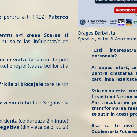
e pentru a-ti TREZI
Puterea
Dragos Barbalata
pentru a-ti
creea Starea si
Speaker, Autor & Antrepren
i nu sa te lasi influentat/a de
"Esti interesa
personala?
or in viata ta
si cum te poti
uxul enegiei (cauza bolilor si a
Ai depus efort, ai
pentru cresterea t
carti, insa rezulta
ricile si blocajele
care te tin
Stiu ca nu este uso
fii sustinut/a si incu
a a emotiilor
tale Negative si
Am trecut si eu pr
transformarea mea 
te sutin in acest pr
 eficienta (ce dureaza 2 minute)
Asa ca te invit 
egative
(din viata de zi cu zi)
Dubleaza-ti Putere