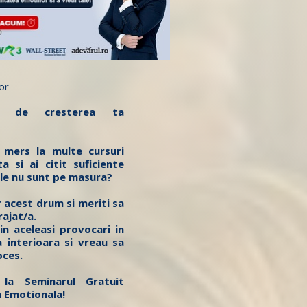
or
t/a de cresterea ta
 mers la multe cursuri
a si ai citit suficiente
tele nu sunt pe masura?
r acest drum si meriti sa
rajat/a.
in aceleasi provocari in
interioara si vreau sa
oces.
la Seminarul Gratuit
a Emotionala!