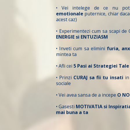
• Vei intelege de ce nu pot
emotionale
puternice, chiar daca 
acest caz)
• Experimentezi cum sa scapi de
ENERGIE si ENTUZIASM
• Inveti cum sa elimini
furia, anx
mintea ta
• Afli cei
5 Pasi ai Strategiei Tal
• Prinzi
CURAJ sa fii tu insati
in 
sociale
• Vei avea sansa de a incepe
O NO
• Gasesti
MOTIVATIA si Inspirati
mai buna a ta