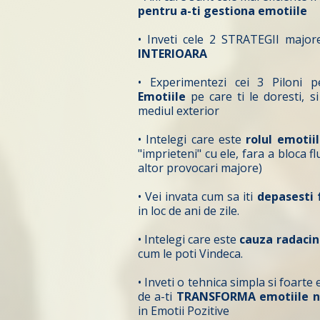
pentru a-ti gestiona emotiile
• Inveti cele 2 STRATEGII major
INTERIOARA
• Experimentezi cei 3 Piloni 
Emotiile
pe care ti le doresti, s
mediul exterior
• Intelegi care este
rolul emotiil
"imprieteni" cu ele, fara a bloca fl
altor provocari majore)
• Vei invata cum sa iti
depasesti f
in loc de ani de zile.
• Intelegi care este
cauza radacin
cum le poti Vindeca.
• Inveti o tehnica simpla si foarte
de a-ti
TRANSFORMA emotiile n
in Emotii Pozitive