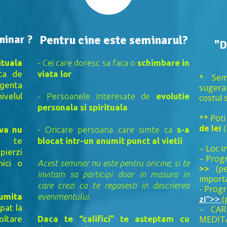
minar ?
Pentru cine este seminarul?
"D
ituala
- C
ei care doresc sa faca o
schimbare in
ata de
viata lor
* Sem
igenta
sugera
ivelul
- Persoanele interesate de
evolutie
costul s
personala si spirituala
** Poti
de lei
(
iva nu
- Oricare persoana care simte ca
s-a
a te
blocat intr-un anumit punct al vietii
– Loc i
pierzi
– Prog
nici o
Acest seminar nu este pentru oricine, si te
>>
(p
invitam sa participi doar in masura in
importa
care crezi ca te regasesti in descrierea
- Prog
tumita
evenimentului.
zi”>>
(
ipat la
– CAR
ltare
Daca te “califici” te asteptam cu
MEDIT