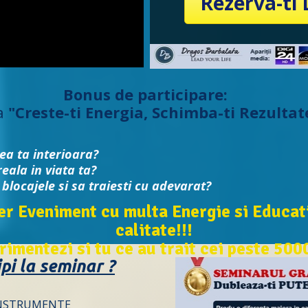
Rezerva-ti
Bonus de participare:
a
"Creste-ti Energia, Schimba-ti Rezultat
ea ta interioara?
eala in viata ta?
i blocajele si sa traiesti cu adevarat?
er Eveniment cu multa Energie si Educat
calitate!!!
rimentezi si tu ce au trait cei peste 500
ipi la seminar ?
te INSTRUMENTE