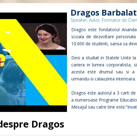
Dragos Barbala
Speaker, Autor, Formator de Oa
Dragos este fondatorul Ananda M
scoala de dezvoltare personala s
10.000 de studenti, sansa sa devi
Desi a studiat in Statele Unite la
cariera in lumea corporatista, 
acesta este drumul sau si a
urmandu-si calauzirea interioara.
Dragos este autorul a 3 carti de 
a numeroase Programe Educatio
Mesajul sau catre tine este:“Invat
 despre Dragos