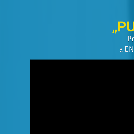
„P
Pr
a EN