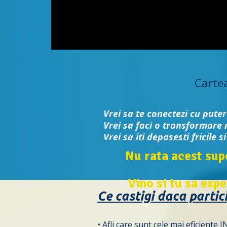
Carte
Vrei sa te conectezi cu puter
Vrei sa faci o transformare r
Vrei sa iti depasesti fricile s
Nu rata acest sup
Vino si tu sa expe
Ce castigi daca partic
• Afli care sunt cele mai eficien