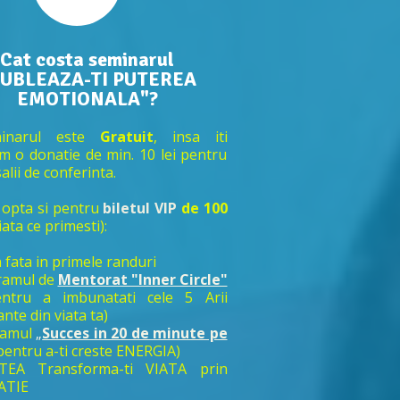
Cat costa seminarul
UBLEAZA-TI PUTEREA
EMOTIONALA"?
inarul este
Gratuit
, insa iti
m o donatie de min. 10 lei pentru
alii de conferinta.
 opta si pentru
biletul VIP
de 100
iata ce primesti):
n fata in primele randur
i
ramul de
Mentorat "Inner Circle"
entru a imbunatati cele 5 Arii
nte din viata ta)
ramul
„
Succes in 20 de minute pe
pentru a-ti creste ENERGIA)
TEA Transforma-ti VIATA prin
ATIE