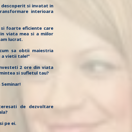
 descoperit si invatat in
transformare interioara
 si foarte eficiente care
in viata mea si a miilor
 am lucrat.
cum sa obtii maiestria
 a vietii tale!"
investeti 2 ore din viata
mintea si sufletul tau?
 Seminar!
teresati de dezvoltare
ala?
si pe ei.