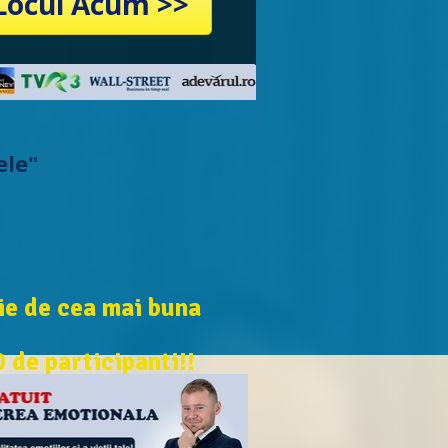
 Locul Acum >>
ele"
ie de cea mai buna
0 de participanti!!