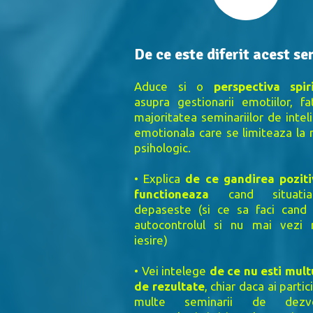
De ce este diferit acest se
Aduce si o
perspectiva spir
asupra gestionarii emotiilor, f
majoritatea seminariilor de intel
emotionala care se limiteaza la n
psihologic.
• Explica
de ce gandirea pozit
functioneaza
cand situati
depaseste (si ce sa faci cand 
autocontrolul si nu mai vezi 
iesire)
• Vei intelege
de ce nu esti mul
de rezultate
, chiar daca ai partic
multe seminarii de dezvo