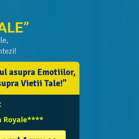
ALE”
le,
tezi!
ul asupra Emotiilor,
supra Vietii Tale!"
t
a Royale****