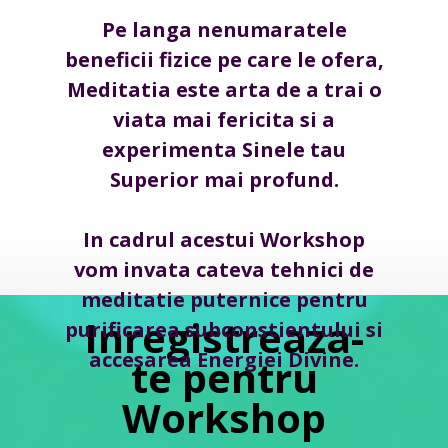
Pe langa nenumaratele
beneficii fizice pe care le ofera,
Meditatia este arta de a trai o
viata mai fericita si a
experimenta Sinele tau
Superior mai profund.
In cadrul acestui Workshop
vom invata cateva tehnici de
meditatie puternice pentru
Inregistreaza-
purificarea subconstientului si
accesarea Energiei Divine.
te pentru
Workshop