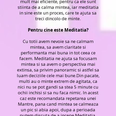
mult mai eficiente, pentru ca ele sunt
stiinta de a calma mintea, iar meditatia
in sine este un proces, care te ajuta sa
treci dincolo de minte.
Pentru cine este Meditatia?
Cu totii avem nevoie sa ne calmam
mintea, sa avem claritate si
performanta mai buna in tot ceea ce
facem. Meditatia ne ajuta sa focusam
mintea si sa avem o perspectiva mai
extinsa, sa privim panoramic si astfel sa
luam deciziile cele mai bune.Din pacate,
multi au o minte extrem de agitata, ca
nici nu se pot gandi sa stea 5 minute cu
ochii inchisi si sa nu faca nimic. In acest
caz este recomandata repetarea unei
Mantre, pana cand mintea se calmeaza
un pic si abia apoi, dupa a perioada
putem discuta de a incepe Meditatia.