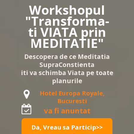
Workshopul
"Transforma-
ti VIATA
prin
MEDITATIE"
Descopera de ce Meditatia
SupraConstienta
iti va schimba Viata pe toate
planurile
Hotel Europa Royale,
Bucuresti
va fi anuntat
Da, Vreau sa Particip>>