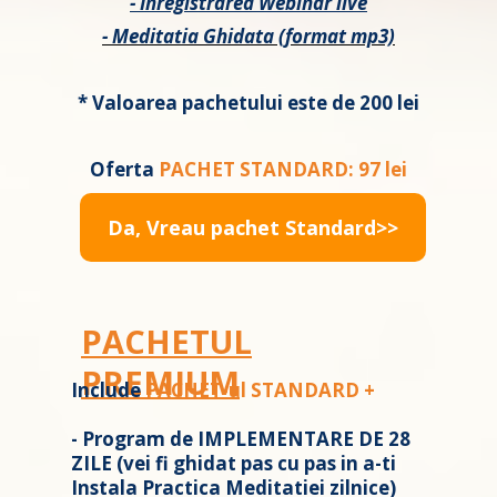
- Inregistrarea Webinar live
- Meditatia Ghidata (format mp3)
* Valoarea pachetului este de 200 lei
Oferta
PACHET STANDARD: 97 lei
Da, Vreau pachet Standard>>
PACHETUL
PREMIUM
Include
PACHET-ul STANDARD +
- Program de IMPLEMENTARE DE 28
ZILE (vei fi ghidat pas cu pas in a-ti
Instala Practica Meditatiei zilnice)