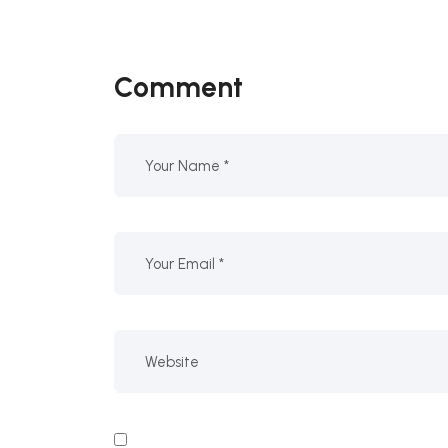
Comment