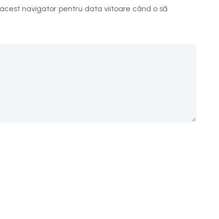
 acest navigator pentru data viitoare când o să