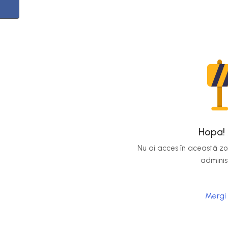
Hopa!
Nu ai acces în această zon
adminis
Mergi 